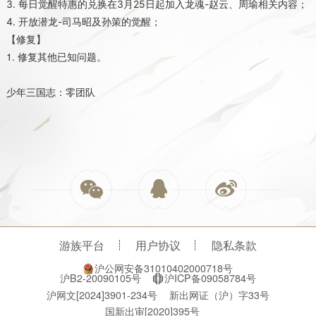
3. 
每日觉醒特惠的兑换在3月25日起加入龙魂-赵云、周瑜相关内容；
4. 
开放潜龙-司马昭及孙策的觉醒；
【修复】
1. 修复其他已知问题。
少年三国志：零团队
游族平台
用户协议
隐私条款
沪公网安备31010402000718号
沪B2-20090105号
沪ICP备09058784号
沪网文[2024]3901-234号
新出网证（沪）字33号
国新出审[2020]395号