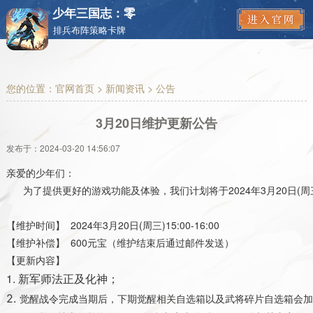
少年三国志：零
排兵布阵策略卡牌
您的位置：
官网首页
>
新闻资讯
> 公告
3月20日维护更新公告
发布于：
2024-03-20 14:56:07
亲爱的少年们：
      为了提供更好的游戏功能及体验，我们计划将于2024年3月2
【维护时间】
2024年3月20日(周三)15:00-16:00
【维护补偿】
 6
00元宝（维护结束后通过邮件发送）
【更新内容】
1. 
新军师法正及化神；
2. 
觉醒战令完成当期后，下期觉醒相关自选箱以及武将碎片自选箱会加