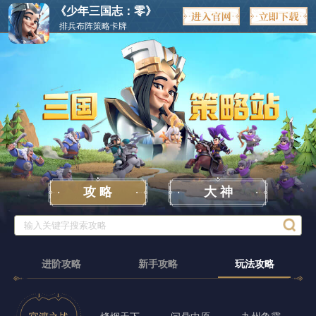
《少年三国志：零》
排兵布阵策略卡牌
攻 略
大 神
进阶攻略
新手攻略
玩法攻略
官渡之战
烽烟天下
问鼎中原
九州争霸