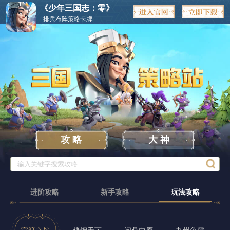
《少年三国志：零》
排兵布阵策略卡牌
攻 略
大 神
进阶攻略
新手攻略
玩法攻略
官渡之战
烽烟天下
问鼎中原
九州争霸