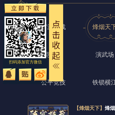
官渡之战
烽烟天
竞技场
演武场
扫码添加官方微信
公平竞技
铁锁横
【烽烟天下】
烽烟