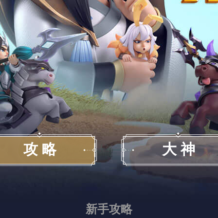
攻 略
大 神
新手攻略