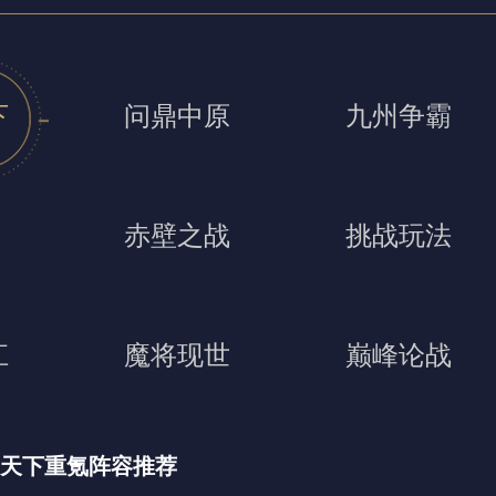
下
问鼎中原
九州争霸
赤壁之战
挑战玩法
江
魔将现世
巅峰论战
天下重氪阵容推荐