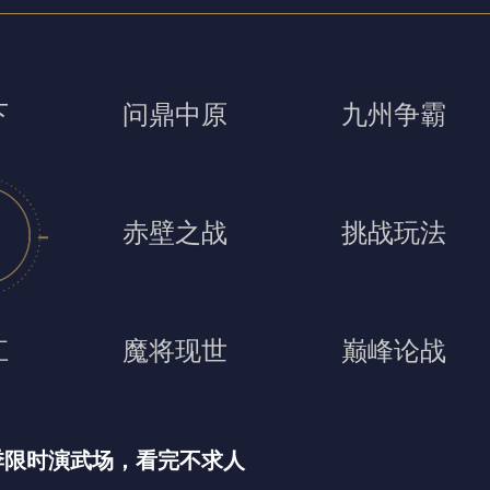
下
问鼎中原
九州争霸
赤壁之战
挑战玩法
江
魔将现世
巅峰论战
季限时演武场，看完不求人