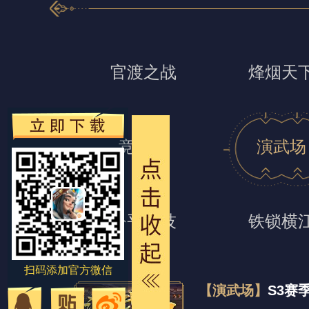
官渡之战
烽烟天
竞技场
演武场
公平竞技
铁锁横
扫码添加官方微信
【演武场】
S3赛