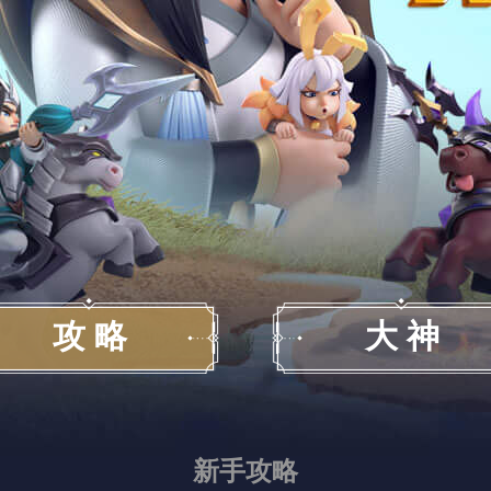
攻 略
大 神
新手攻略