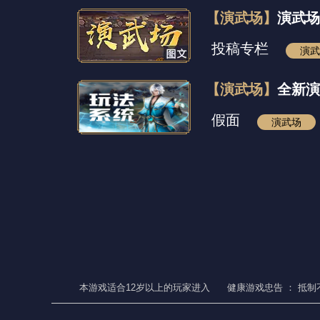
【演武场】
演武场
投稿专栏
演武
【演武场】
全新演
假面
演武场
本游戏适合
12
岁以上的玩家进入
健康游戏忠告 ：
抵制