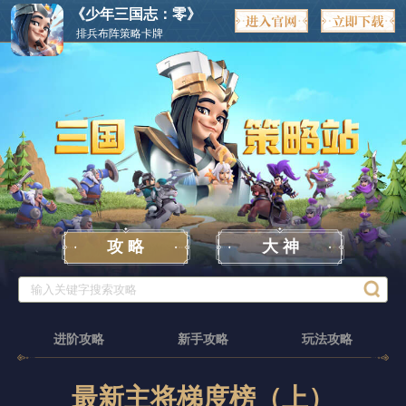
《少年三国志：零》
排兵布阵策略卡牌
攻 略
大 神
进阶攻略
新手攻略
玩法攻略
最新主将梯度榜（上）