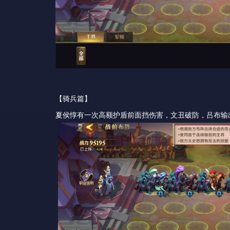
【骑兵篇】
夏侯惇有一次高额护盾前面挡伤害，文丑破防，吕布输