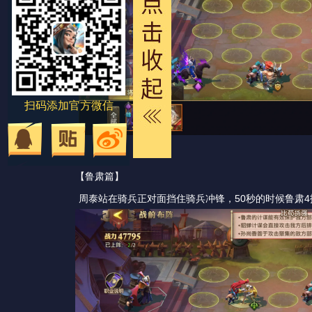
扫码添加官方微信
【鲁肃篇】
周泰站在骑兵正对面挡住骑兵冲锋，50秒的时候鲁肃