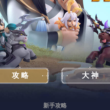
攻 略
大 神
新手攻略