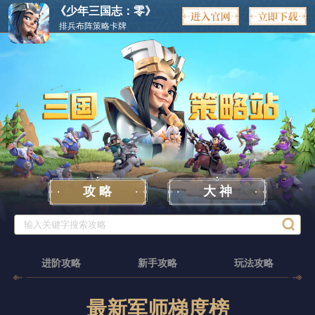
《少年三国志：零》
排兵布阵策略卡牌
攻 略
大 神
进阶攻略
新手攻略
玩法攻略
最新军师梯度榜