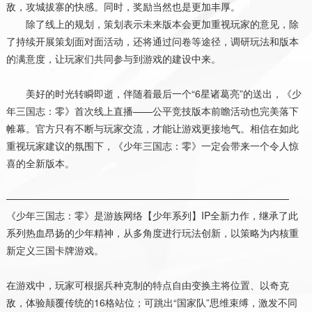
敌，攻城拔寨的快感。同时，奖励当然也是更加丰厚。
除了线上的规划，策划表示未来版本会更加重视玩家的意见，除
了持续开展策划面对面活动，还将通过问卷等途径，调研玩法和版本
的满意度，让玩家们共同参与到游戏的建设中来。
美好的时光转瞬即逝，伴随着最后一个“
6
星诸葛亮”的送出，《少
年三国志：零》首次线上直播——公平竞技版本前瞻活动也完美落下
帷幕。官方只有不断与玩家交流，才能让游戏更接地气。相信在如此
重视玩家建议的氛围下，《少年三国志：零》一定会带来一个令人惊
喜的全新版本。
—————————————————————————————
《少年三国志：零》是游族网络【少年系列】
IP
全新力作，继承了此
系列热血昂扬的少年精神，从多角度进行玩法创新，以策略为内核重
新定义三国卡牌游戏。
在游戏中，玩家可根据兵种克制的特点自由变换主将位置、以奇克
敌，体验颠覆传统的
16
格站位；可跳出
“
国家队
”
思维束缚，激发不同