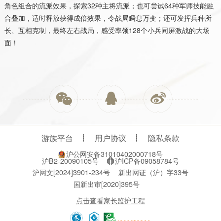
角色组合的流派效果，探索
32
种主将流派；也可尝试
64
种军师技能融
合叠加，适时释放获得成倍效果，令战局瞬息万变；还可发挥兵种所
长、互相克制，最终左右战局，感受率领
128
个小兵同屏激战的大场
面！
游族平台
用户协议
隐私条款
沪公网安备31010402000718号
沪B2-20090105号
沪ICP备09058784号
沪网文[2024]3901-234号
新出网证（沪）字33号
国新出审[2020]395号
点击查看家长监护工程