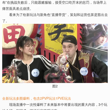
布”在挑战失败后，只能愿赌服输，接受空口吃芥末的惩罚，当场带上
痛苦面具差点崩溃。
看来为了给新玩法与新角色“直播带货”，策划和运营也算是豁出去
了。
图
2
全新玩法多图爆料，包含
2PVP
玩法
1PVE
玩法
现场直播中一次性爆料了未来版本中将要出现的重大内容，
3
个玩