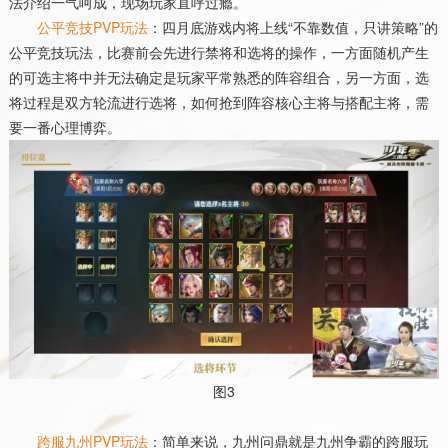
法介绍一气呵成，现场玩家直呼过瘾。
公平竞技
PVP
玩法
：四月底游戏内将上线“不靠数值，只讲策略”的
公平竞技玩法，比赛前会先进行禁将和选将的操作，一方面随机产生
的可选主将中并无法确定是玩家平常熟悉的阵容组合，另一方面，选
将过程是双方轮流进行选将，如何抢到阵容核心主将与搭配主将，需
要一番心理博弈。
图
3
跨服九州
PVP
玩法
：简单来说，九州问鼎就是九州争霸的跨服玩