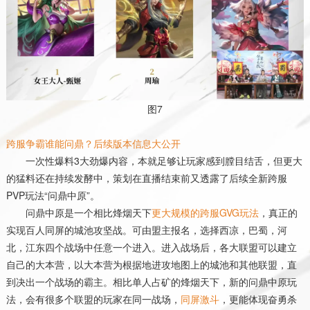
图
7
跨服争霸谁能问鼎？后续版本信息大公开
一次性爆料
3
大劲爆内容，本就足够让玩家感到膛目结舌，但更大
的猛料还在持续发酵中，策划在直播结束前又透露了后续全新跨服
PVP
玩法“问鼎中原”。
问鼎中原是一个相比烽烟天下
更大规模的跨服
GVG
玩法
，真正的
实现百人同屏的城池攻坚战。可由盟主报名，选择西凉，巴蜀，河
北，江东四个战场中任意一个进入。进入战场后，各大联盟可以建立
自己的大本营，以大本营为根据地进攻地图上的城池和其他联盟，直
到决出一个战场的霸主。相比单人占矿的烽烟天下，新的问鼎中原玩
法，会有很多个联盟的玩家在同一战场，
同屏激斗
，更能体现奋勇杀