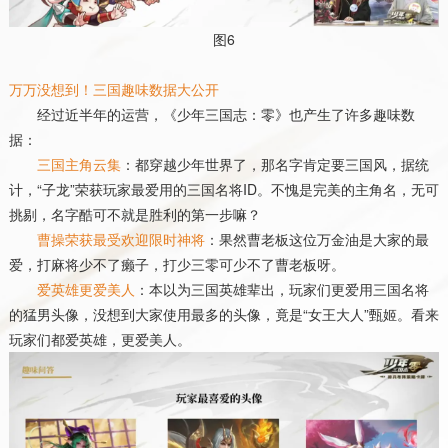
图
6
万万没想到！三国趣味数据大公开
经过近半年的运营，《少年三国志：零》也产生了许多趣味数
据：
三国主角云集
：都穿越少年世界了，那名字肯定要三国风，据统
计，“子龙”荣获玩家最爱用的三国名将
ID
。不愧是完美的主角名，无可
挑剔，名字酷可不就是胜利的第一步嘛？
曹操荣获最受欢迎限时神将
：果然曹老板这位万金油是大家的最
爱，打麻将少不了癞子，打少三零可少不了曹老板呀。
爱英雄更爱美人
：本以为三国英雄辈出，玩家们更爱用三国名将
的猛男头像，没想到大家使用最多的头像，竟是“女王大人”甄姬。看来
玩家们都爱英雄，更爱美人。