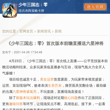
少年三国志：零
排兵布阵策略卡牌
您的位置：
官网首页
>
新闻资讯
> 新闻
《少年三国志：零》首次版本前瞻直播送六星神将
发布于：
2021-04-26 17:54:48
4
月
23
日，《少年三国志：零》首次线上直播
——
公平竞技版本前
瞻活动顺利结束。众多玩家亲临直播参与互动，现场气氛火力全开人
气爆棚！
项目组也诚意十足，
美女运营
首度露面，为玩家带来视觉盛宴；
运营、策划现场
PK
，败者表演
生吞芥末
，痛苦面具笑翻全场；最劲爆
的当属
六星神将诸葛亮
，不玩套路，直播现场直接送！
除了
新版本玩法爆料
，现场还对近期
核心问题
作出了正面回应，
更有
趣味问答
等环节，让现场笑点不断、高潮迭起。接下来，一起看
看公平竞技版本前瞻直播的精彩瞬间吧！