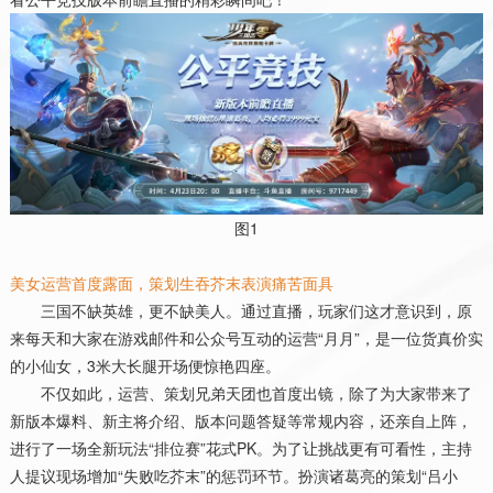
图
1
美女运营首度露面，策划生吞芥末表演痛苦面具
三国不缺英雄，更不缺美人。通过直播，玩家们这才意识到，原
来每天和大家在游戏邮件和公众号互动的运营“月月”，是一位货真价实
的小仙女，
3
米大长腿开场便惊艳四座。
不仅如此，运营、策划兄弟天团也首度出镜，除了为大家带来了
新版本爆料、新主将介绍、版本问题答疑等常规内容，还亲自上阵，
进行了一场全新玩法“排位赛”花式
PK
。为了让挑战更有可看性，主持
人提议现场增加“失败吃芥末”的惩罚环节。扮演诸葛亮的策划“吕小