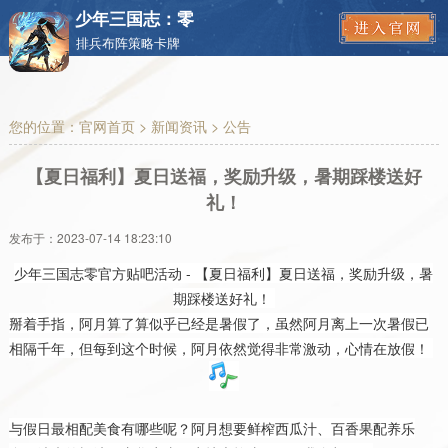
少年三国志：零
排兵布阵策略卡牌
您的位置：
官网首页
>
新闻资讯
> 公告
【夏日福利】夏日送福，奖励升级，暑期踩楼送好
礼！
发布于：
2023-07-14 18:23:10
少年三国志零官方贴吧活动 - 【夏日福利】夏日送福，奖励升级，暑
期踩楼送好礼！
掰着手指，阿月算了算似乎已经是暑假了，虽然阿月离上一次暑假已
相隔千年，但每到这个时候，阿月依然觉得非常激动，心情在放假！
与假日最相配美食有哪些呢？阿月想要鲜榨西瓜汁、百香果配养乐