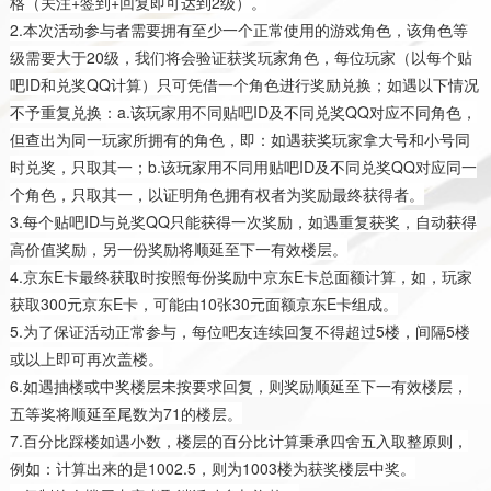
格（关注+签到+回复即可达到2级）。
2.本次活动参与者需要拥有至少一个正常使用的游戏角色，该角色等
级需要大于20级，我们将会验证获奖玩家角色，每位玩家（以每个贴
吧ID和兑奖QQ计算）只可凭借一个角色进行奖励兑换；如遇以下情况
不予重复兑换：a.该玩家用不同贴吧ID及不同兑奖QQ对应不同角色，
但查出为同一玩家所拥有的角色，即：如遇获奖玩家拿大号和小号同
时兑奖，只取其一；b.该玩家用不同用贴吧ID及不同兑奖QQ对应同一
个角色，只取其一，以证明角色拥有权者为奖励最终获得者。
3.每个贴吧ID与兑奖QQ只能获得一次奖励，如遇重复获奖，自动获得
高价值奖励，另一份奖励将顺延至下一有效楼层。
4.京东E卡最终获取时按照每份奖励中京东E卡总面额计算，如，玩家
获取300元京东E卡，可能由10张30元面额京东E卡组成。
5.为了保证活动正常参与，每位吧友连续回复不得超过5楼，间隔5楼
或以上即可再次盖楼。
6.如遇抽楼或中奖楼层未按要求回复，则奖励顺延至下一有效楼层，
五等奖将顺延至尾数为71的楼层。
7.百分比踩楼如遇小数，楼层的百分比计算秉承四舍五入取整原则，
例如：计算出来的是1002.5，则为1003楼为获奖楼层中奖。